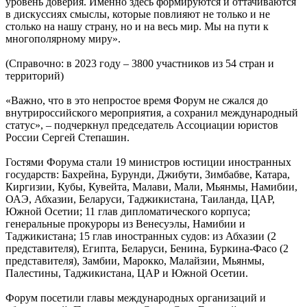
уровень доверия. Именно здесь формируются и оттачиваются
в дискуссиях смыслы, которые повлияют не только и не
столько на нашу страну, но и на весь мир. Мы на пути к
многополярному миру».
(Справочно: в 2023 году – 3800 участников из 54 стран и
территорий)
«Важно, что в это непростое время Форум не сжался до
внутрироссийского мероприятия, а сохранил международный
статус», – подчеркнул председатель Ассоциации юристов
России Сергей Степашин.
Гостями Форума стали 19 министров юстиции иностранных
государств: Бахрейна, Бурунди, Джибути, Зимбабве, Катара,
Киргизии, Кубы, Кувейта, Малави, Мали, Мьянмы, Намибии,
ОАЭ, Абхазии, Беларуси, Таджикистана, Таиланда, ЦАР,
Южной Осетии; 11 глав дипломатического корпуса;
генеральные прокуроры из Венесуэлы, Намибии и
Таджикистана; 15 глав иностранных судов: из Абхазии (2
представителя), Египта, Беларуси, Бенина, Буркина-Фасо (2
представителя), Замбии, Марокко, Малайзии, Мьянмы,
Палестины, Таджикистана, ЦАР и Южной Осетии.
Форум посетили главы международных организаций и