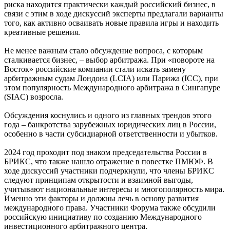
риска находится практически каждый российский бизнес, в
связи с этим в ходе дискуссий эксперты предлагали варианты
того, как активно осваивать новые правила игры и находить
креативные решения.
Не менее важным стало обсуждение вопроса, с которым
сталкивается бизнес, – выбор арбитража. При «повороте на
Восток» российские компании стали искать замену
арбитражным судам Лондона (LCIA) или Парижа (ICC), при
этом популярность Международного арбитража в Сингапуре
(SIAC) возросла.
Обсуждения коснулись и одного из главных трендов этого
года – банкротства зарубежных юридических лиц в России,
особенно в части субсидиарной ответственности и убытков.
2024 год проходит под знаком председательства России в
БРИКС, что также нашло отражение в повестке ПМЮФ. В
ходе дискуссий участники подчеркнули, что члены БРИКС
следуют принципам открытости и взаимной выгоды,
учитывают национальные интересы и многополярность мира.
Именно эти факторы и должны лечь в основу развития
международного права. Участники Форума также обсудили
российскую инициативу по созданию Международного
инвестиционного арбитражного центра.