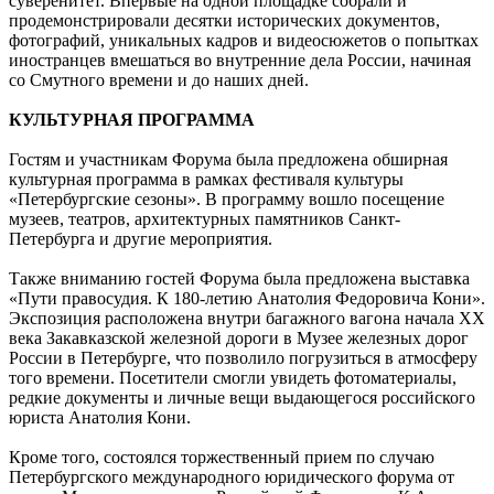
суверенитет. Впервые на одной площадке собрали и
продемонстрировали десятки исторических документов,
фотографий, уникальных кадров и видеосюжетов о попытках
иностранцев вмешаться во внутренние дела России, начиная
со Смутного времени и до наших дней.
КУЛЬТУРНАЯ ПРОГРАММА
Гостям и участникам Форума была предложена обширная
культурная программа в рамках фестиваля культуры
«Петербургские сезоны». В программу вошло посещение
музеев, театров, архитектурных памятников Санкт-
Петербурга и другие мероприятия.
Также вниманию гостей Форума была предложена выставка
«Пути правосудия. К 180-летию Анатолия Федоровича Кони».
Экспозиция расположена внутри багажного вагона начала XX
века Закавказской железной дороги в Музее железных дорог
России в Петербурге, что позволило погрузиться в атмосферу
того времени. Посетители смогли увидеть фотоматериалы,
редкие документы и личные вещи выдающегося российского
юриста Анатолия Кони.
Кроме того, состоялся торжественный прием по случаю
Петербургского международного юридического форума от