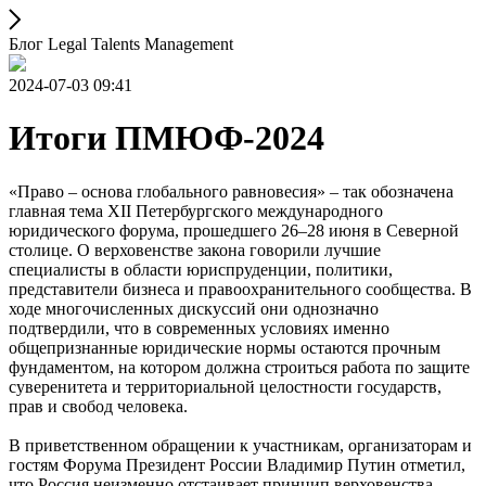
Блог Legal Talents Management
2024-07-03 09:41
Итоги ПМЮФ-2024
«Право – основа глобального равновесия» – так обозначена
главная тема XII Петербургского международного
юридического форума, прошедшего 26–28 июня в Северной
столице. О верховенстве закона говорили лучшие
специалисты в области юриспруденции, политики,
представители бизнеса и правоохранительного сообщества. В
ходе многочисленных дискуссий они однозначно
подтвердили, что в современных условиях именно
общепризнанные юридические нормы остаются прочным
фундаментом, на котором должна строиться работа по защите
суверенитета и территориальной целостности государств,
прав и свобод человека.
В приветственном обращении к участникам, организаторам и
гостям Форума Президент России Владимир Путин отметил,
что Россия неизменно отстаивает принцип верховенства