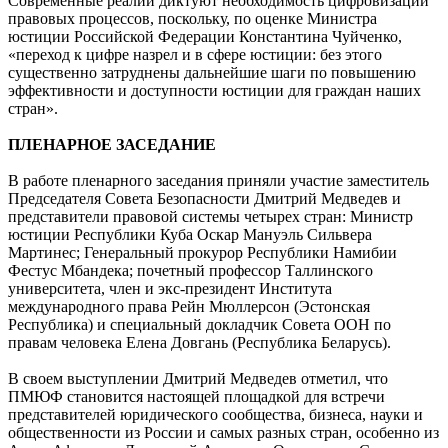
Современные реалии диктуют необходимость цифровизации
правовых процессов, поскольку, по оценке Министра
юстиции Российской Федерации Константина Чуйченко,
«переход к цифре назрел и в сфере юстиции: без этого
существенно затруднены дальнейшие шаги по повышению
эффективности и доступности юстиции для граждан наших
стран».
ПЛЕНАРНОЕ ЗАСЕДАНИЕ
В работе пленарного заседания приняли участие заместитель
Председателя Совета Безопасности Дмитрий Медведев и
представители правовой системы четырех стран: Министр
юстиции Республики Куба Оскар Мануэль Сильвера
Мартинес; Генеральный прокурор Республики Намибии
Фестус Мбандека; почетный профессор Таллинского
университета, член и экс-президент Института
международного права Рейн Мюллерсон (Эстонская
Республика) и специальный докладчик Совета ООН по
правам человека Елена Довгань (Республика Беларусь).
В своем выступлении Дмитрий Медведев отметил, что
ПМЮФ становится настоящей площадкой для встречи
представителей юридического сообщества, бизнеса, науки и
общественности из России и самых разных стран, особенно из