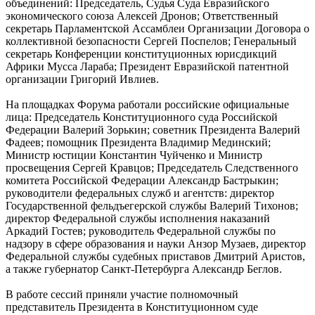
объединений: Председатель, Судья Суда Евразийского
экономического союза Алексей Дронов; Ответственный
секретарь Парламентской Ассамблеи Организации Договора о
коллективной безопасности Сергей Поспелов; Генеральный
секретарь Конференции конституционных юрисдикций
Африки Мусса Лараба; Президент Евразийской патентной
организации Григорий Ивлиев.
На площадках Форума работали российские официальные
лица: Председатель Конституционного суда Российской
Федерации Валерий Зорькин; советник Президента Валерий
Фадеев; помощник Президента Владимир Мединский;
Министр юстиции Константин Чуйченко и Министр
просвещения Сергей Кравцов; Председатель Следственного
комитета Российской Федерации Александр Бастрыкин;
руководители федеральных служб и агентств: директор
Государственной фельдъегерской службы Валерий Тихонов;
директор Федеральной службы исполнения наказаний
Аркадий Гостев; руководитель Федеральной службы по
надзору в сфере образования и науки Анзор Музаев, директор
Федеральной службы судебных приставов Дмитрий Аристов,
а также губернатор Санкт-Петербурга Александр Беглов.
В работе сессий приняли участие полномочный
представитель Президента в Конституционном суде