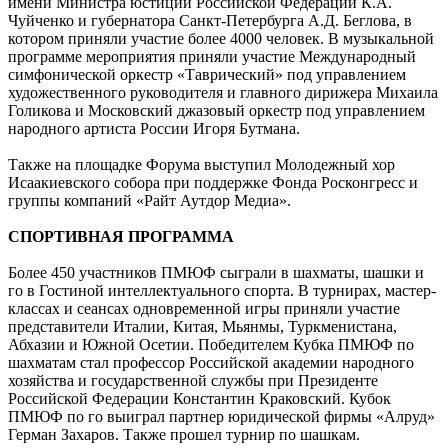
имени Министра юстиции Российской Федерации К.А.
Чуйченко и губернатора Санкт-Петербурга А.Д. Беглова, в
котором приняли участие более 4000 человек. В музыкальной
программе мероприятия приняли участие Международный
симфонической оркестр «Таврический» под управлением
художественного руководителя и главного дирижера Михаила
Голикова и Московский джазовый оркестр под управлением
народного артиста России Игоря Бутмана.
Также на площадке Форума выступил Молодежный хор
Исаакиевского собора при поддержке Фонда Росконгресс и
группы компаний «Райт Аутдор Медиа».
СПОРТИВНАЯ ПРОГРАММА
Более 450 участников ПМЮФ сыграли в шахматы, шашки и
го в Гостиной интеллектуального спорта. В турнирах, мастер-
классах и сеансах одновременной игры приняли участие
представители Италии, Китая, Мьянмы, Туркменистана,
Абхазии и Южной Осетии. Победителем Кубка ПМЮФ по
шахматам стал профессор Российской академии народного
хозяйства и государственной службы при Президенте
Российской Федерации Константин Краковский. Кубок
ПМЮФ по го выиграл партнер юридической фирмы «Алруд»
Герман Захаров. Также прошел турнир по шашкам.