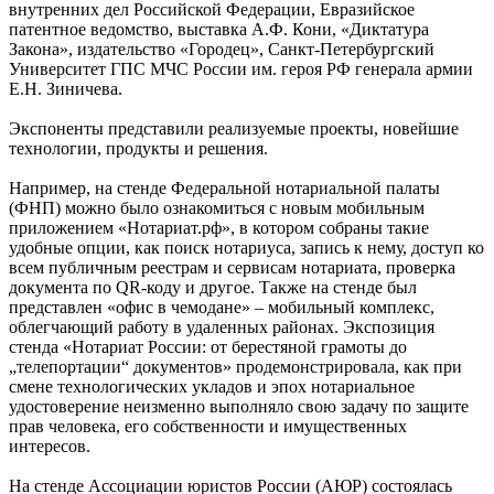
внутренних дел Российской Федерации, Евразийское
патентное ведомство, выставка А.Ф. Кони, «Диктатура
Закона», издательство «Городец», Санкт-Петербургский
Университет ГПС МЧС России им. героя РФ генерала армии
Е.Н. Зиничева.
Экспоненты представили реализуемые проекты, новейшие
технологии, продукты и решения.
Например, на стенде Федеральной нотариальной палаты
(ФНП) можно было ознакомиться с новым мобильным
приложением «Нотариат.рф», в котором собраны такие
удобные опции, как поиск нотариуса, запись к нему, доступ ко
всем публичным реестрам и сервисам нотариата, проверка
документа по QR-коду и другое. Также на стенде был
представлен «офис в чемодане» – мобильный комплекс,
облегчающий работу в удаленных районах. Экспозиция
стенда «Нотариат России: от берестяной грамоты до
„телепортации“ документов» продемонстрировала, как при
смене технологических укладов и эпох нотариальное
удостоверение неизменно выполняло свою задачу по защите
прав человека, его собственности и имущественных
интересов.
На стенде Ассоциации юристов России (АЮР) состоялась