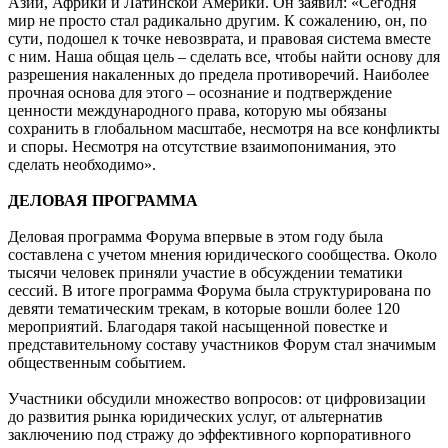
Азии, Африки и Латинской Америки. Он заявил: «Сегодня
мир не просто стал радикально другим. К сожалению, он, по
сути, подошел к точке невозврата, и правовая система вместе
с ним. Наша общая цель – сделать все, чтобы найти основу для
разрешения накаленных до предела противоречий. Наиболее
прочная основа для этого – осознание и подтверждение
ценности международного права, которую мы обязаны
сохранить в глобальном масштабе, несмотря на все конфликты
и споры. Несмотря на отсутствие взаимопонимания, это
сделать необходимо».
ДЕЛОВАЯ ПРОГРАММА
Деловая программа Форума впервые в этом году была
составлена с учетом мнения юридического сообщества. Около
тысячи человек приняли участие в обсуждении тематики
сессий. В итоге программа Форума была структурирована по
девяти тематическим трекам, в которые вошли более 120
мероприятий. Благодаря такой насыщенной повестке и
представительному составу участников Форум стал значимым
общественным событием.
Участники обсудили множество вопросов: от цифровизации
до развития рынка юридических услуг, от альтернатив
заключению под стражу до эффективного корпоративного