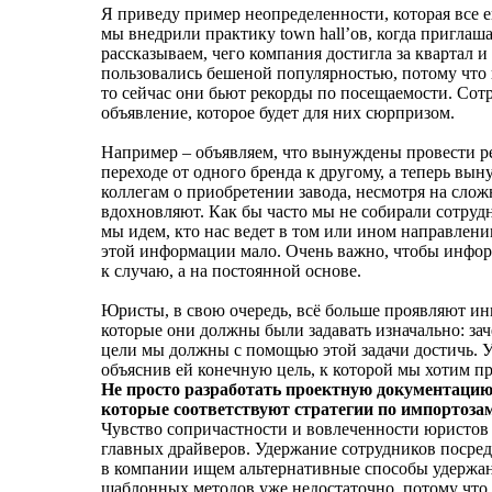
Я приведу пример неопределенности, которая все 
мы внедрили практику town hall’ов, когда пригла
рассказываем, чего компания достигла за квартал и
пользовались бешеной популярностью, потому что 
то сейчас они бьют рекорды по посещаемости. Сот
объявление, которое будет для них сюрпризом.
Например – объявляем, что вынуждены провести ре
переходе от одного бренда к другому, а теперь вы
коллегам о приобретении завода, несмотря на слож
вдохновляют. Как бы часто мы не собирали сотрудни
мы идем, кто нас ведет в том или ином направлении
этой информации мало. Очень важно, чтобы инфор
к случаю, а на постоянной основе.
Юристы, в свою очередь, всё больше проявляют ин
которые они должны были задавать изначально: зач
цели мы должны с помощью этой задачи достичь. 
объяснив ей конечную цель, к которой мы хотим п
Не просто разработать проектную документацию,
которые соответствуют стратегии по импортоза
Чувство сопричастности и вовлеченности юристов в
главных драйверов. Удержание сотрудников посредс
в компании ищем альтернативные способы удержан
шаблонных методов уже недостаточно, потому что 