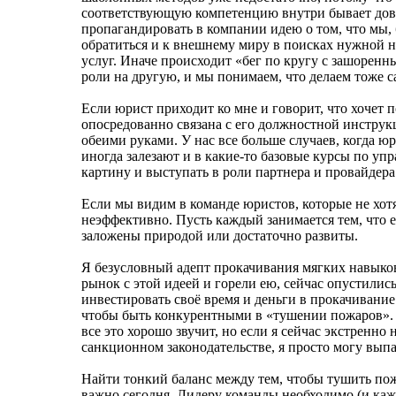
соответствующую компетенцию внутри бывает дов
пропагандировать в компании идею о том, что мы,
обратиться и к внешнему миру в поисках нужной н
услуг. Иначе происходит «бег по кругу с зашорен
роли на другую, и мы понимаем, что делаем тоже с
Если юрист приходит ко мне и говорит, что хочет 
опосредованно связана с его должностной инструк
обеими руками. У нас все больше случаев, когда юри
иногда залезают и в какие-то базовые курсы по уп
картину и выступать в роли партнера и провайдера 
Если мы видим в команде юристов, которые не хотя
неэффективно. Пусть каждый занимается тем, что е
заложены природой или достаточно развиты.
Я безусловный адепт прокачивания мягких навыков,
рынок с этой идеей и горели ею, сейчас опустилис
инвестировать своё время и деньги в прокачивание so
чтобы быть конкурентными в «тушении пожаров».
все это хорошо звучит, но если я сейчас экстренно
санкционном законодательстве, я просто могу выпа
Найти тонкий баланс между тем, чтобы тушить пожа
важно сегодня. Лидеру команды необходимо (и кажд