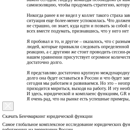
самоизоляцию, чтобы продумать стратегию, котору
Никогда ранее я не видел у коллег такого страха за
ситуация еще более-менее успокоилась. Что должен 
не страшно, он знает, куда идти и позвать за собой
всех вместе подумать, признавшись, что у него нет
Я пробовал и то, и другое – оказалось, что с разн
людей, которые привыкли следовать определенной
реакцию, а с другими же стоит проводить сессии-р
нашем уравнении присутствует огромное количеств
достаточно долго.
Я представляю достаточно крупную международную
долго она будет оставаться в России и что будет зав
сегодня мы работаем и развиваемся. Но это – нео
приходится мириться, выходя на работу. И эту нео
И здесь, юридической и комплаенс функциям, GR н
Я очень рад, что на рынке есть успешные примеры,
Скачать Бенчмаркинг юридической функции
Самое глобальное комплексное исследование юридических фу
работающих на территории России