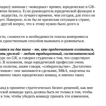
традно): начиная с «ковидных» времен, юридические и GR-
ятии бизнеса. Если руководитель юридической функции в
 лидерства, то лучшего времени, чем сегодня, для этого не
ет. Наверное, если бы не кризисная ситуация в стране,
 другой вопрос, что к этому нужно было долго и
ости, сложности и необходимости поиска компромисса
как единственным способом выживать и развиваться.
лятся на два типа – те, кто предпочитает охотиться,
бирать урожай – любит традиционный, систематический
рс по GR, и говорил студентам о том, что существуют
. В основном, люди юридической профессии очень
и политик, иначе говоря, «собирательстве». Достаточно
отников»: они занимаются сделками, M&A, нацелены на
именно таких юридических команд, и именно таких
анд в принятие стратегических бизнес-решений, как мне
ской команды здесь должна быть не только в том, чтобы
в том, чтобы убедить команду принять эти изменения,