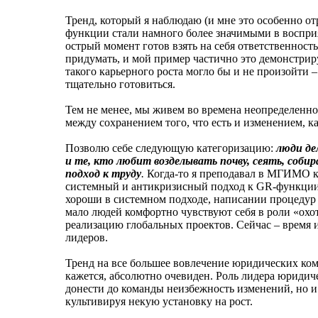
Тренд, который я наблюдаю (и мне это особенно о
функции стали намного более значимыми в воспри
острый момент готов взять на себя ответственность
придумать, и мой пример частично это демонстриру
такого карьерного роста могло бы и не произойти –
тщательно готовиться.
Тем не менее, мы живем во времена неопределенн
между сохранением того, что есть и изменением, 
Позволю себе следующую категоризацию:
люди де
и те, кто любит возделывать почву, сеять, со
подход к труду
.
Когда-то я преподавал в МГИМО ку
системный и антикризисный подход к GR-функции
хороши в системном подходе, написании процедур 
мало людей комфортно чувствуют себя в роли «ох
реализацию глобальных проектов. Сейчас – время 
лидеров.
Тренд на все большее вовлечение юридических ком
кажется, абсолютно очевиден. Роль лидера юридиче
донести до команды неизбежность изменений, но и 
культивируя некую установку на рост.