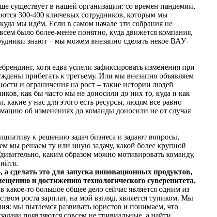
еще существует в нашей организации: со времен пандемии,
шаются 300-400 ключевых сотрудников, которым мы
 куда мы идём. Если в самом начале эти собрания не
всем было более-менее понятно, куда движется компания,
рудники знают – мы можем внезапно сделать некое ВАУ-
брендинг, хотя едва успели зафиксировать изменения при
нуждены прибегать к третьему. Или мы внезапно объявляем
ности и ограничения на рост – такие истории людей
ков, как бы часто мы не доносили до них то, куда и как
, какие у нас для этого есть ресурсы, людям все равно
мацию об изменениях до команды доносили не от случая
ициативу к решению задач бизнеса и задают вопросы,
ем мы решаем ту или иную задачу, какой более крупной
Удивительно, каким образом можно мотивировать команду,
рийти.
 а сделать это для запуска инновационных продуктов,
мещению и достижению технологического суверенитета.
 какое-то большое общее дело сейчас является одним из
твом роста зарплат, на мой взгляд, является тупиком. Мы
ия: мы пытаемся развивать юристов и понимаем, что
задачи появляются совсем не тривиальные, а найти