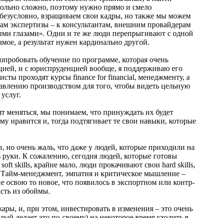
ольно сложно, поэтому нужно прямо и смело
 безусловно, взращиваем свои кадры, но также мы можем
ам экспертизы – к консультантам, внешним провайдерам
ными глазами». Одни и те же люди перепрыгивают с одной
амое, а результат нужен кардинально другой.
попробовать обучение по программе, которая очень
цией, и с юриспруденцией вообще, я поддерживаю его
сты проходят курсы finance for financial, менеджменту, а
равлению производством для того, чтобы видеть цельную
услуг.
т меняться, мы понимаем, что принуждать их будет
му нравится и, тогда подтягивает те свои навыки, которые
 но очень жаль, что даже у людей, которые приходили на
ь руки. К сожалению, сегодня людей, которые готовы
ft skills, крайне мало, люди прокачивают свои hard skills,
 Тайм-менеджмент, эмпатия и критическое мышление –
 не освою то новое, что появилось в экспортном или контр-
сть из обоймы.
ры, и, при этом, инвестировать в изменения – это очень
ый делает это по-своему) на некоторое время уходить в