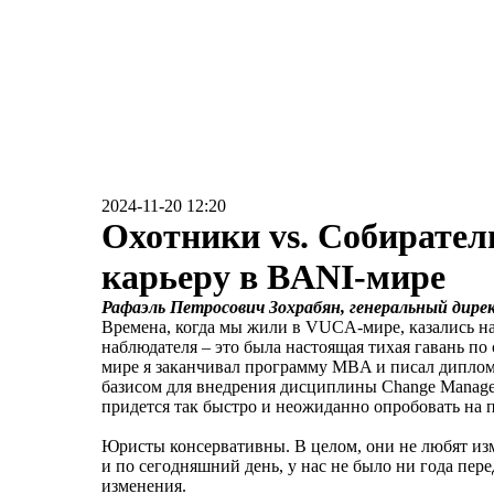
2024-11-20 12:20
Охотники vs. Собирател
карьеру в BANI-мире
Рафаэль Петросович Зохрабян, генеральный дире
Времена, когда мы жили в VUCA-мире, казались н
наблюдателя – это была настоящая тихая гавань п
мире я заканчивал программу MBA и писал дипломн
базисом для внедрения дисциплины Change Managem
придется так быстро и неожиданно опробовать на 
Юристы консервативны. В целом, они не любят изме
и по сегодняшний день, у нас не было ни года пер
изменения.