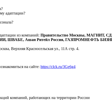
а?
ему адаптации?
рсонала?
даптации из компаний:
Правительство Москвы, МАГНИТ,
И, ШВАБЕ, Ашан Ритейл Россия, ГАЗПРОМНЕФТЬ БИ
ква, Верхняя Красносельская ул., 11А стр. 4.
ознакомиться на сайте:
https://clck.ru/3Ge6g4
нкций компаний, работающих на территории России