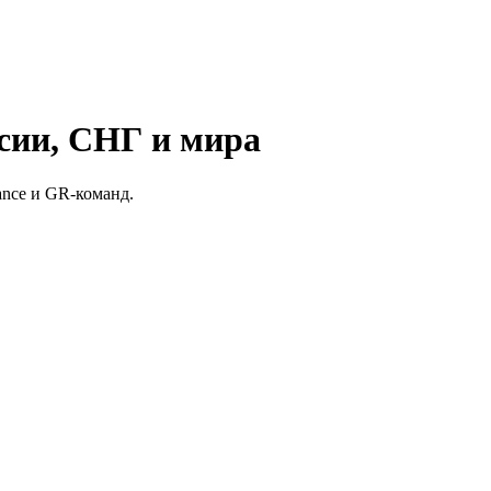
сии, СНГ и мира
ance и GR-команд.