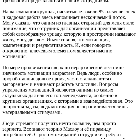
требования предъявляются к нашим сотрудникам.
Наша компания крупная, насчитывает около 85 тысяч человек,
и кадровая работа здесь напоминает нескончаемый поток.
Могу сказать, что одним из главных открытий для меня стало
понимание, что сотрудник для организации представляет
собой своеобразную триаду, которую в просторечии называют
«хочу, могу, делаю». Иначе говоря, это мотивация,
компетенции и результативность. И, если говорить
откровенно, ключевым элементом является именно
мотивация.
По мере продвижения вверх по иерархической лестнице
значимость мотивации возрастает. Ведь люди, особенно
проработавшие долгое время, часто сталкиваются с
выгоранием и начинают работать вполсилы. Вопросы
управления мотивацией являются одними из самых
актуальных для нашего топ-менеджмента, особенно в
крупных организациях, с которыми я взаимодействовал. Это
непростая задача, ведь мотивация не ограничивается лишь
материальными стимулами.
Люди стремятся получить нечто большее, чем просто
зарплата. Все знают теорию Маслоу и её пирамиду
потребностей. С ростом ожиданий сотрудники требуют