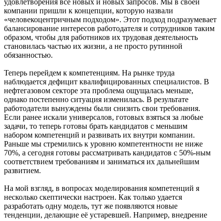
удовлетворения всё новых и новых запросов. Мы в своей
компании пришли к концепции, которую назвали
«человекоцентричным подходом». Этот подход подразумевает
балансирование интересов работодателя и сотрудников таким
образом, чтобы для работников их трудовая деятельность
становилась частью их жизни, а не просто рутинной
обязанностью.
Теперь перейдем к компетенциям. На рынке труда
наблюдается дефицит квалифицированных специалистов. В
нефтегазовом секторе эта проблема ощущалась меньше,
однако постепенно ситуация изменилась. В результате
работодатели вынуждены были снизить свои требования.
Если ранее искали универсалов, готовых взяться за любые
задачи, то теперь готовы брать кандидатов с меньшим
набором компетенций и развивать их внутри компании.
Раньше мы стремились к уровню компетентности не ниже
70%, а сегодня готовы рассматривать кандидатов с 50%-ным
соответствием требованиям и заниматься их дальнейшим
развитием.
На мой взгляд, в вопросах моделирования компетенций я
несколько скептически настроен. Как только удается
разработать одну модель, тут же появляются новые
тенденции, делающие её устаревшей. Например, внедрение