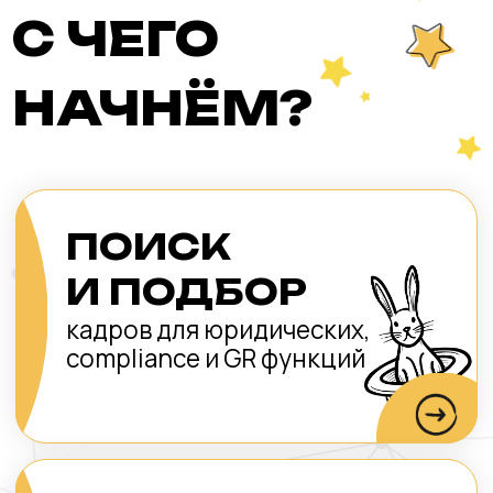
что предлагают другие, я вспоминаю
слова профессора Дамблдора.
Он сказал, что однажды «нам всем
придется делать выбор между тем,
что правильно, и тем, что легко».
Наш подход состоит в том, что
мы никогда не делаем выбор
в пользу того, что легко,
и стремимся работать с теми,
кто думает и поступает так же.
Ольга Демидова
CEO Legal Talents