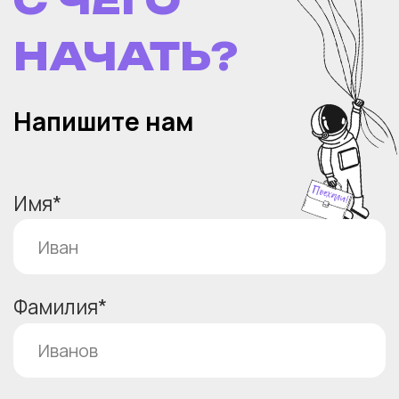
БОИТЕСЬ
ПРОПУСТИТЬ
САМОЕ
ВАЖНОЕ?
Мы тоже! Поэтому мы отслеживаем
десятки отраслевых медиа, групп,
каналов и блогов. Отсекаем лишнее,
выбираем лучшее и делаем
e-mail-
подборки событий и мнений,
с которыми вы ничего не пропустите.
ПОДПИШИТЕСЬ НА НАШУ
E-MAIL РАССЫЛКУ
Ваш E-mail*