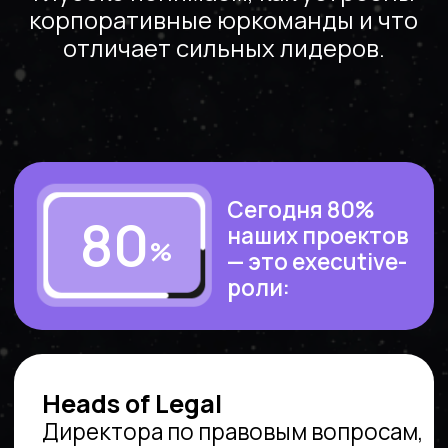
МЕСТЕ,
ЕСЛИ:
/01
Руководите
юридической
функцией
и хотите:
повысить свою ценность
как лидера,
оценить эффективность
руководителей направлений
и ключевых экспертов,
быстро и надежно закрывать
топ-позиции и редкие роли,
выстроить оргструктуру
и мотивацию
в юридической функции