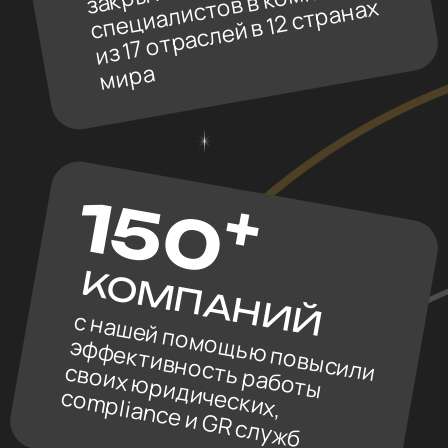
Работаем на результат
Наша работа заканчивается
не когда кандидат вышел
на работу, а когда он успешно
прошел испытательный срок
Держим марку
Соблюдаем профессиональную
этику и конфиденциальность
на уровне Золотых стандартов
международного рекрутмента
Гарантируем инсайты
Поможем вам узнать нечто новое