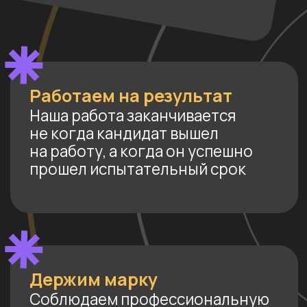
не только о кандидатах, но
и о конкурентах, рынке труда
и собственной команде
МЫ — ОДИН ИЗ ЛИДЕРОВ
ПО ПОДБОРУ
И КОНСАЛТИНГУ
РУКОВОДИТЕЛЕЙ
ЮРИДИЧЕСКИХ
ФУНКЦИЙ И TOP-LEVEL
СПЕЦИАЛИСТОВ
В РОССИИ
Глубоко понимаем, как устроены