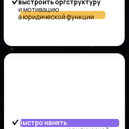
бренд под руководящий
уровень.
С ЧЕГО
НАЧНЁМ?
ПОИСК
И ПОДБОР
кадров для юридических,
compliance и GR функций