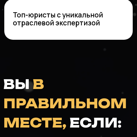
/03
Руководите
юридическим консалтингом
и стремитесь:
найти и переманить топ-
экспертов с рынка,
получить объективный
быстро и надежно закрывать
взгляд на то, чего стоит
вакансии
ваша команда,
узнать, как работают
и сколько зарабатывают
конкуренты,
расставаться
с сотрудниками без
репутационных потерь.