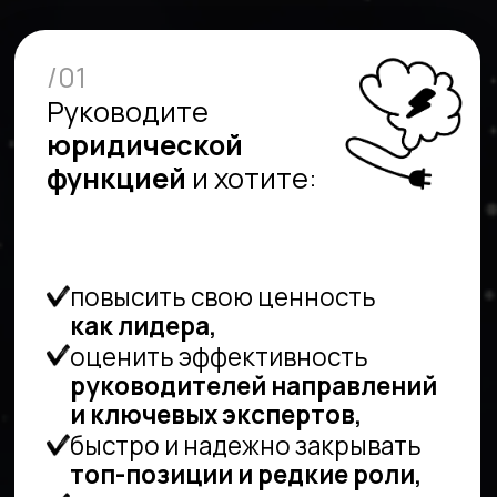
/04
Строите
карьеру юриста
и нацелены:
занять руководящую
позицию
и возглавить
юридическую функцию либо
иной департамент,
попасть в поле зрения
ведущих работодателей,
оценить свой потенциал
и
повысить вес на рынке
топовых юристов,
получить карьерную
консультацию от экспертов,
работающих с топами
юридического рынка,
обновить резюме и личный