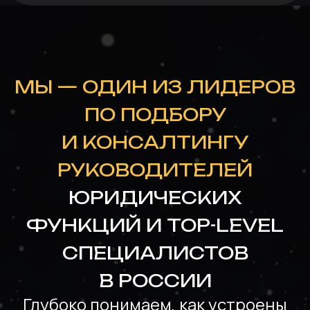
Руководители практик
и партнёры юридических
команд
Топ-юристы с уникальной
отраслевой экспертизой
ВЫ
В
ПРАВИЛЬНОМ