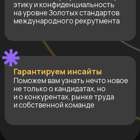
корпоративные юркоманды и что
отличает сильных лидеров.
Сегодня 80%
80
наших проектов
%
— это executive-
роли:
Heads of Legal
Директора по правовым вопросам,
главы юридических функций
Heads of Compliance
Директора по комплаенсу