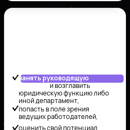
Фамилия*
Ваш E-mail*
Номер для связи*
+7
Выберите тему запроса
Поиск и подбор кадров
Карьерные консультации
Оценка и развитие команд
Бенчмаркинг и обзоры зарплат