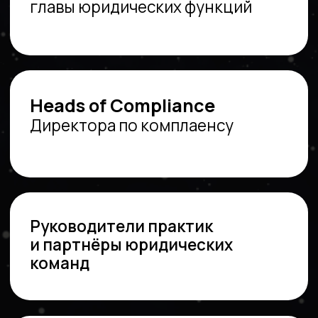
/02
Руководите
бизнесом или HR
и ищите способ:
быстро нанять
руководителя
юридической
функции или другого топ-
специалиста,
создать юридический,
compliance или GR-отдел с
нуля (в т.ч. с подбором
руководителя),
оценить и/или повысить
эффективность
существующей команды,
включая её лидеров.