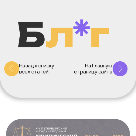
Б
л
г
Назад к списку
На Главную
всех статей
страницу сайта