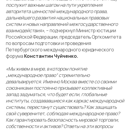
послужит важным шагом на пути укрепления
авторитета ценностей международного права,
дальнейшего развития национальных правовых
систем и новых направлений межгосударственного
взаимодействия»
, – подчеркнул Министр юстиции
Российской Федерации, председатель Оргкомитета
по вопросам подготовки и проведения
Петербургского международного юридического
форума
Константин Чуйченко.
«Мы живем в мире, в котором понятие
„международное право“ стремительно
девальвируется. Именно Москва вместе со своими
союзниками постоянно призывает коллективный
запад задуматься, что будет если, глобальные
институты, создававшиеся как каркас международной
системы, перестанут существовать? Как защищать
свой суверенитет, соблюдая международное право?
Как гарантировать безопасность мировой торговли,
собственности и активов? Ответы на эти вопросы