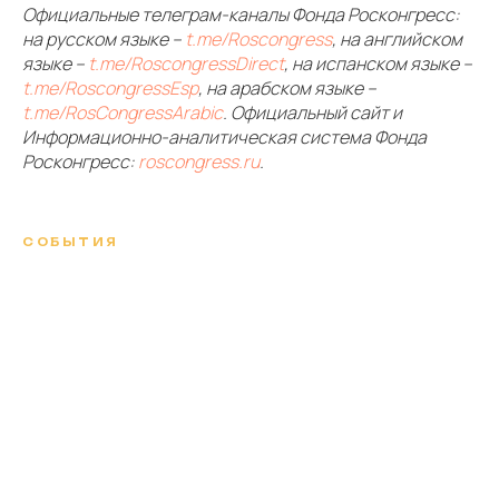
Официальные телеграм-каналы Фонда Росконгресс:
на русском языке –
t.me/Roscongress
, на английском
языке –
t.me/RoscongressDirect
, на испанском языке –
t.me/RoscongressEsp
, на арабском языке –
t.me/RosCongressArabic
. Официальный сайт и
Если не знаете с чего начать,
Информационно-аналитическая система Фонда
напишите нам
Росконгресс:
roscongress.ru
.
Заказать консультацию
Поиск и подбор кадров
Lawboratorium
СОБЫТИЯ
Карьерные консультации
Оценка и развитие
Бенчмаркинг'25
команд
Бенчмаркинг и обзоры
PRO Talents
зарплат