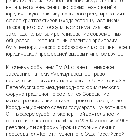
развития и рисков использования искусственного
интеллекта, внедрения цифровых технологий в
юридическую практику, правового регулирования в
сфере криптоактивов. В ходе встреч участникам
также предстоит обсудить систематизацию
законодательства и регулирование современных
общественных отношений, развитие арбитража,
будущее юридического образования, стоящие перед
юридической профессией вызовы и многое другое.
Ключевым событием ПМЮФ станет пленарное
заседание на тему «Международное право –
привилегия первых или право равных?». На полях XIV
Петербургского международного юридического
форума традиционно состоится Совещание
министров юстиции, а также пройдет III заседание
Координационного совета государств – участников
СНГ в сфере судебно-экспертной деятельности,
стратегическая сессия «Право 2050» и сессия «1905:
революция и реформы. Уроки истории», лекция
председателя Конституционного Суда Российской